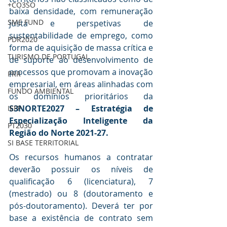
+CO3SO
baixa densidade, com remuneração 
SME FUND
justa e perspetivas de 
sustentabilidade de emprego, como 
PDR2020
forma de aquisição de massa crítica e 
TURISMO DE PORTUGAL
de suporte ao desenvolvimento de 
processos que promovam a inovação 
PRR
empresarial, em áreas alinhadas com 
FUNDO AMBIENTAL
os domínios prioritários da 
S3NORTE2027 – Estratégia de 
IEFP
Especialização Inteligente da 
PT2030
Região do Norte 2021-27.
SI BASE TERRITORIAL
Os recursos humanos a contratar 
deverão possuir os níveis de 
qualificação 6 (licenciatura), 7 
(mestrado) ou 8 (doutoramento e 
pós-doutoramento). Deverá ter por 
base a existência de contrato sem 