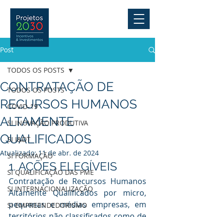
Post
TODOS OS POSTS
CONTRATAÇÃO DE
TODOS OS POSTS
RECURSOS HUMANOS
COVID-19
ALTAMENTE
SI INOVAÇÃO PRODUTIVA
QUALIFICADOS
SI I&DT
Atualizado:
11 de abr. de 2024
SI FORMAÇÃO
1. AÇÕES ELEGÍVEIS
SI QUALIFICAÇÃO DAS PME
Contratação de Recursos Humanos 
SI INTERNACIONALIZAÇÃO
Altamente Qualificados por micro, 
pequenas e médias empresas, em 
SI EMPREENDEDORISMO
territórios não classificados como de 