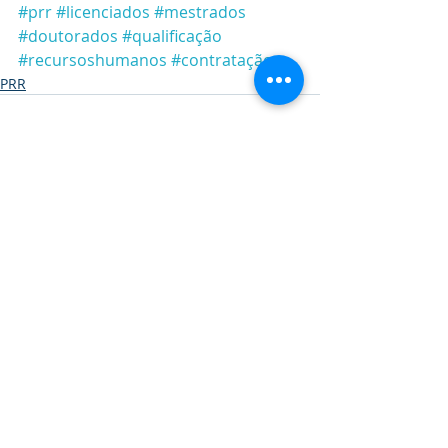
#prr
#licenciados
#mestrados
#doutorados
#qualificação
#recursoshumanos
#contratação
PRR
Posts recentes
Ver tudo