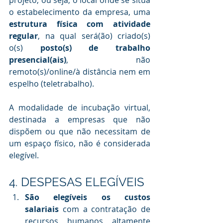
projeto, ou seja, o local onde se situa 
o estabelecimento da empresa, uma 
estrutura física com atividade 
regular
, na qual será(ão) criado(s) 
o(s) 
posto(s) de trabalho 
presencial(ais)
, não 
remoto(s)/online/à distância nem em 
espelho (teletrabalho).
A modalidade de incubação virtual, 
destinada a empresas que não 
dispõem ou que não necessitam de 
um espaço físico, não é considerada 
elegível. 
4. DESPESAS ELEGÍVEIS
São elegíveis os custos 
salariais
 com a contratação de 
recursos humanos altamente 