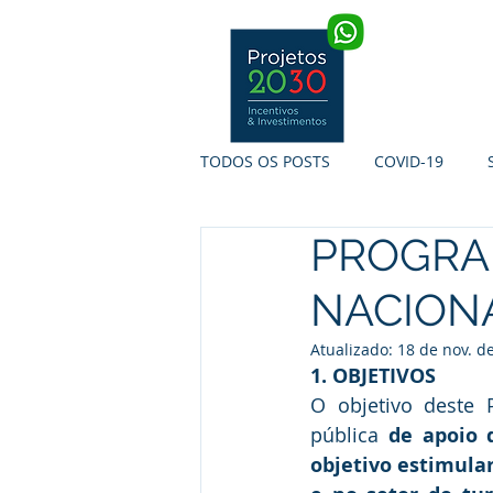
INÍCIO
TODOS OS POSTS
COVID-19
PROGRA
SI INTERNACIONALIZAÇÃO
S
NACION
TURISMO DE PORTUGAL
PR
Atualizado:
18 de nov. d
1. OBJETIVOS
O objetivo deste 
pública 
de apoio 
objetivo estimula