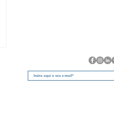
Newsletter
, Fração AC
marante
 nacional)
el nacional)