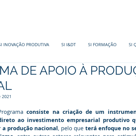
FORMAÇÃO
INCENTIVOS 2030
TURISMO
SI INOVAÇÃO PRODUTIVA
SI I&DT
SI FORMAÇÃO
SI 
MA DE APOIO À PRODU
I EMPREENDEDORISMO
+CO3SO
SME FUND
PDR20
AL
R
FUNDO AMBIENTAL
IEFP
PT2030
SI BASE TER
e 2021
Programa 
consiste na criação de um instrume
direto ao investimento empresarial produtivo q
r a produção nacional
, pelo que 
terá enfoque no se