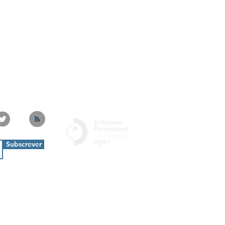
Subscrever
Politica de Privacidade
Livro de Reclamações
Termos e Condições
Politica de Cookies
© Copyright
Projetos20
30 - Incentivos & Investimentos