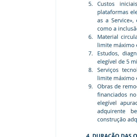
Custos inicia
plataformas ele
as a Service»,
como a inclusã
Material circu
limite máximo e
Estudos, diagn
elegível de 5 mi
Serviços tecno
limite máximo e
Obras de remod
financiados no
elegível apur
adquirente be
construção ad
4. DURAÇÃO DAS 