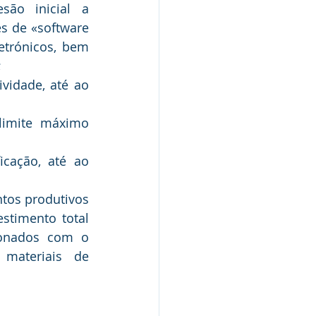
são inicial a 
s de «software 
etrónicos, bem 
;
vidade, até ao 
limite máximo 
icação, até ao 
os produtivos 
stimento total 
ionados com o 
materiais de 