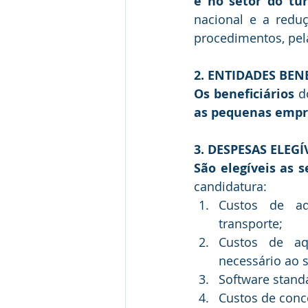
e no setor do tu
nacional e a reduç
procedimentos, pela
2. ENTIDADES BEN
Os beneficiários
 d
as pequenas empr
3. 
DESPESAS ELEGÍ
São elegíveis as 
candidatura:
Custos de aq
transporte;
Custos de aqu
necessário ao 
Software stand
Custos de conc