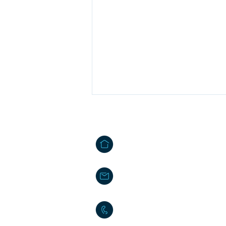
Contactos
Tâmega Park - Edifício Mercúrio
Agração - Telões | 4600-758 A
info@projetos2030.pt
formacao@projetos2030.pt
+CO3SO EMPREGO -
URBANO
255 010 020
(chamada rede fixa
969 920 050
(chamada rede móv