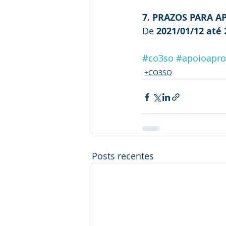
7. PRAZOS PARA 
De 
2021/01/12 até 
#co3so
#apoioapro
+CO3SO
Posts recentes