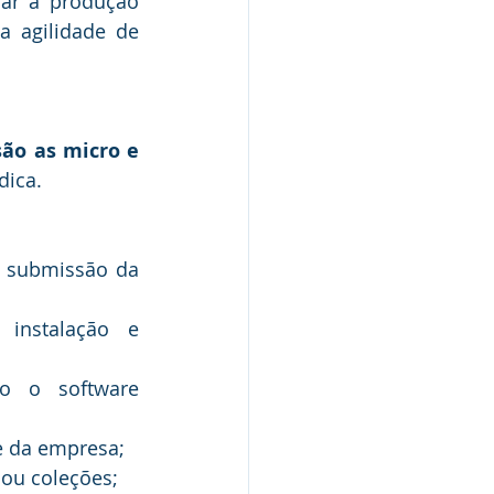
lar a produção 
 agilidade de 
são as micro e 
dica.
a submissão da 
instalação e 
o o software 
e da empresa;
 ou coleções;