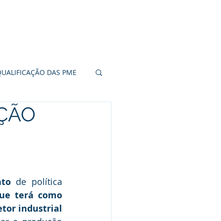
CERTIFICAÇÃO
CONTACTOS
QUALIFICAÇÃO DAS PME
ÇÃO
20
RITORIAL
nto
 de política 
ue terá como 
tor industrial 