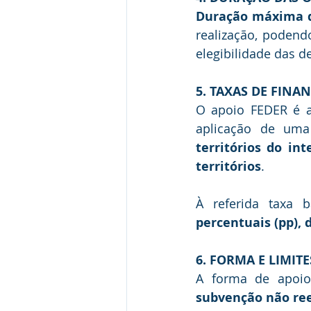
Duração máxima d
realização, podend
elegibilidade das d
5. TAXAS DE FIN
O apoio FEDER é a
aplicação de uma
territórios do in
territórios
.
À referida taxa 
percentuais (pp),
6. FORMA E LIMIT
A forma de apoio 
subvenção não re