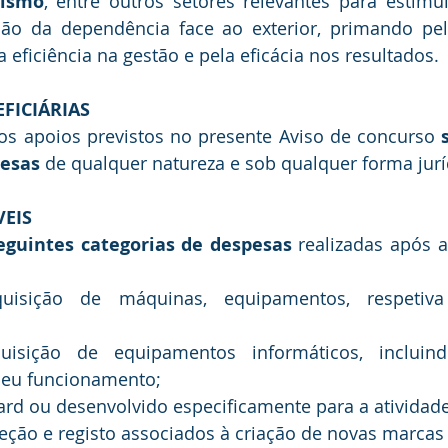
rismo
, entre outros setores relevantes para estimu
ão da dependência face ao exterior, primando pela
 eficiência na gestão e pela eficácia nos resultados.
EFICIÁRIAS
os apoios previstos no presente Aviso de concurso 
esas
 de qualquer natureza e sob qualquer forma jurí
VEIS
seguintes categorias de despesas
 realizadas após 
uisição de máquinas, equipamentos, respetiva 
isição de equipamentos informáticos, incluind
seu funcionamento;
ard ou desenvolvido especificamente para a atividad
eção e registo associados à criação de novas marcas