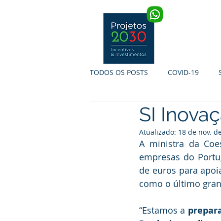
INÍCIO
TODOS OS POSTS
COVID-19
SI Inova
SI INTERNACIONALIZAÇÃO
S
Atualizado:
18 de nov. d
A ministra da Coe
TURISMO DE PORTUGAL
PR
empresas do Portug
de euros para apoia
como o último gran
“Estamos a 
prepara