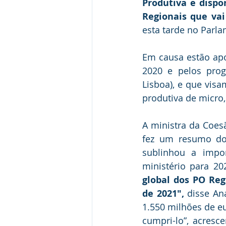
Produtiva e dispo
Regionais que vai
esta tarde no Parl
Em causa estão apo
2020 e pelos progr
Lisboa), e que vis
produtiva de micro
A ministra da Coesã
fez um resumo dos
sublinhou a impor
ministério para 20
global dos PO Reg
de 2021″,
 disse An
1.550 milhões de eu
cumpri-lo”, acres