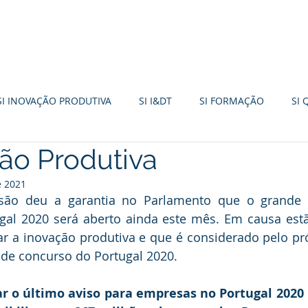
FORMAÇÃO
INCENTIVOS 2030
TURISMO
SI INOVAÇÃO PRODUTIVA
SI I&DT
SI FORMAÇÃO
SI 
ção Produtiva
I EMPREENDEDORISMO
+CO3SO
SME FUND
PDR20
e 2021
são deu a garantia no Parlamento que o grande 
R
FUNDO AMBIENTAL
IEFP
PT2030
SI BASE TER
al 2020 será aberto ainda este mês. Em causa estã
r a inovação produtiva e que é considerado pelo pró
de concurso do Portugal 2020.
r o último aviso para empresas no Portugal 2020 