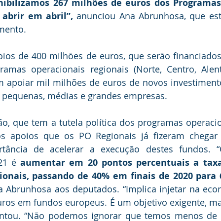
nibilizamos 267 milhões de euros dos Programas
 abrir em abril”,
 anunciou Ana Abrunhosa, que está
amento.
ios de 400 milhões de euros, que serão financiados
amas operacionais regionais (Norte, Centro, Alente
am apoiar mil milhões de euros de novos investiment
, pequenas, médias e grandes empresas.
o, que tem a tutela política dos programas operacion
 apoios que os PO Regionais já fizeram chegar 
tância de acelerar a execução destes fundos. “
21 é 
aumentar em 20 pontos percentuais a taxa
ionais, passando de 40% em finais de 2020 para 
a Abrunhosa aos deputados. “Implica injetar na eco
ros em fundos europeus. É um objetivo exigente, mas
centou. “Não podemos ignorar que temos menos de t