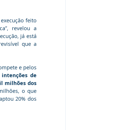
execução feito 
a”, revelou a 
cução, já está 
visível que a 
ompete e pelos 
intenções de 
l milhões dos 
ilhões, o que 
captou 20% dos 