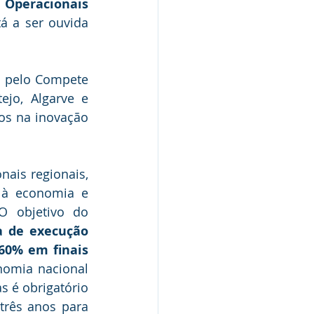
 Operacionais 
 a ser ouvida 
 pelo Compete 
jo, Algarve e 
os na inovação 
ais regionais, 
à economia e 
O objetivo do 
 de execução 
60% em finais 
nomia nacional 
 é obrigatório 
rês anos para 