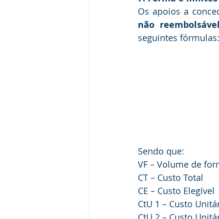
Os apoios a conce
não reembolsável
seguintes fórmulas
Sendo que:
VF – Volume de for
CT – Custo Total
CE – Custo Elegível
CtU 1 – Custo Unitá
CtU 2 – Custo Unitá