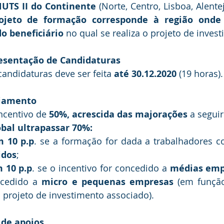
NUTS II do Continente
 (Norte, Centro, Lisboa, Alente
rojeto de formação corresponde à região onde s
o beneficiário
 no qual se realiza o projeto de inves
resentação de Candidaturas
andidaturas deve ser feita 
até 30.12.2020
 (19 horas).
ciamento
ncentivo de 
50%, acrescida das majorações
 a seguir
obal ultrapassar 70%:
 10 p.p
. se a formação for dada a trabalhadores 
idos
;
 10 p.p
. se o incentivo for concedido a 
médias emp
ncedido a 
micro e pequenas empresas 
(em funçã
 projeto de investimento associado).
 de apoios