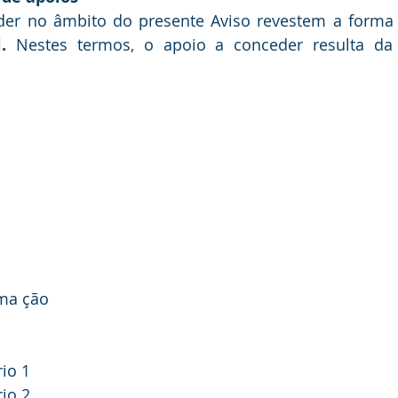
der no âmbito do presente Aviso revestem a forma
. 
Nestes termos, o apoio a conceder resulta da 
:
ma ção
rio 1
rio 2