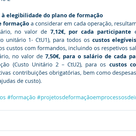
s à elegibilidade do plano de formação
de formação
 a considerar em cada operação, resulta
ário, no valor de 
7,12€, por cada participante
 
o unitário 1- CtU1), para todos os 
custos elegívei
s custos com formandos, incluindo os respetivos sal
rio, no valor de 
7,50€, para o salário de cada pa
ção (Custo Unitário 2 – CtU2), para os 
custos c
etivas contribuições obrigatórias, bem como despesas
judas de custo). 
vos
#formação
#projetosdeformaçãoemprocessosdei