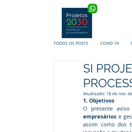
INÍCIO
TODOS OS POSTS
COVID-19
SI PROJ
SI INTERNACIONALIZAÇÃO
S
PROCES
TURISMO DE PORTUGAL
PR
Atualizado:
18 de nov. d
1. Objetivos
O presente avis
empresários
 e ges
assim como dos tr