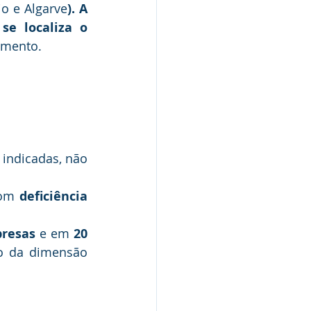
jo e Algarve
). A 
e localiza o 
timento.
 indicadas, não 
com 
deficiência 
resas
 e em 
20 
o da dimensão 