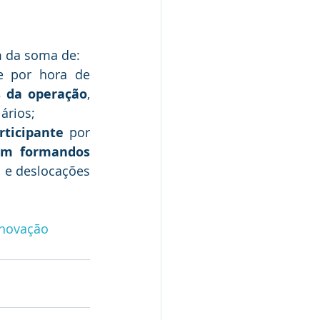
m da soma de:
e por hora de 
s da operação
, 
ários;
rticipante
 por 
om formandos
 e deslocações 
novação