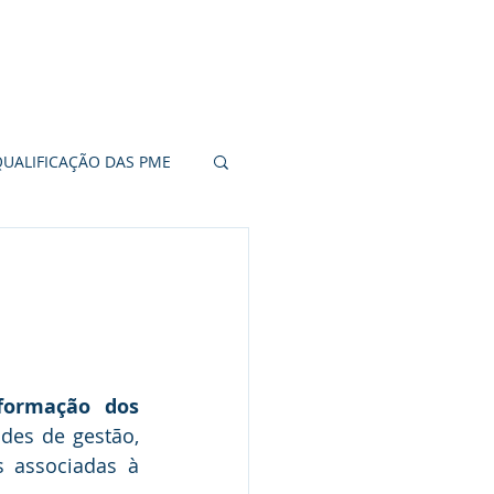
CERTIFICAÇÃO
CONTACTOS
QUALIFICAÇÃO DAS PME
20
RITORIAL
 formação dos 
des de gestão, 
 associadas à 