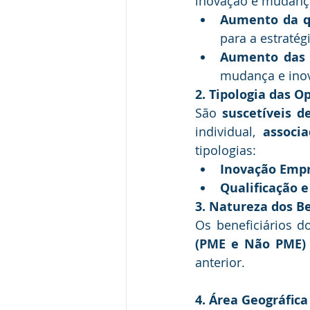
inovação e mudança
Aumento da qu
para a estratég
Aumento das 
mudança e ino
2. Tipologia das O
São 
suscetíveis d
individual, 
associ
tipologias:
Inovação Empr
Qualificação e
3. Natureza dos Be
Os beneficiários d
(PME e Não PME) c
anterior.
4. Área Geográfica