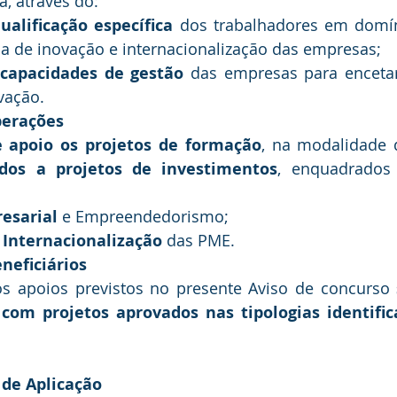
, através do:
alificação específica
 dos trabalhadores em domíni
ia de inovação e internacionalização das empresas;
capacidades de gestão
 das empresas para encetar
vação.
perações
e apoio os projetos de formação
, na modalidade d
ados a projetos de investimentos
, enquadrados 
esarial
 e Empreendedorismo;
 Internacionalização
 das PME.
neficiários
os apoios previstos no presente Aviso de concurso 
om projetos aprovados nas tipologias identific
 de Aplicação