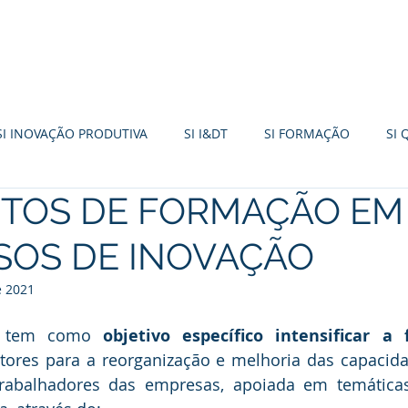
FORMAÇÃO
INCENTIVOS 2030
TURISMO
SI INOVAÇÃO PRODUTIVA
SI I&DT
SI FORMAÇÃO
SI 
ETOS DE FORMAÇÃO EM
I EMPREENDEDORISMO
+CO3SO
SME FUND
PDR20
SOS DE INOVAÇÃO
R
FUNDO AMBIENTAL
IEFP
PT2030
SI BASE TER
e 2021
o tem como 
objetivo específico intensificar a
tores para a reorganização e melhoria das capacida
abalhadores das empresas, apoiada em temáticas