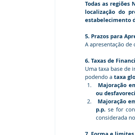
Todas as regiões 
localização do p
estabelecimento d
5. Prazos para Ap
A apresentação de c
6. Taxas de Finan
Uma taxa base de i
podendo a 
taxa gl
Majoração em
ou desfavorec
Majoração em
p.p.
 se for co
considerada no
7. Forma e limites