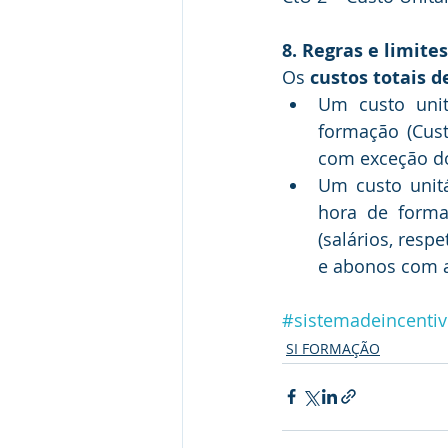
8. Regras e limite
Os 
custos totais 
Um custo unit
formação (Cust
com exceção do
Um custo unitá
hora de forma
(salários, resp
e abonos com a
#sistemadeincenti
SI FORMAÇÃO