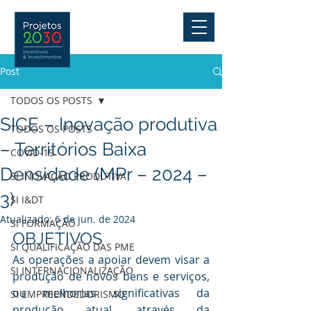
Post
TODOS OS POSTS
SICE – Inovação produtiva
TODOS OS POSTS
– Territórios Baixa
COVID-19
Densidade (MPr – 2024 –
SI INOVAÇÃO PRODUTIVA
3)
SI I&DT
Atualizado:
6 de jun. de 2024
SI FORMAÇÃO
OBJETIVOS
SI QUALIFICAÇÃO DAS PME
As operações a apoiar devem visar a 
SI INTERNACIONALIZAÇÃO
produção de novos bens e serviços, 
ou melhorias significativas da 
SI EMPREENDEDORISMO
produção atual, através da 