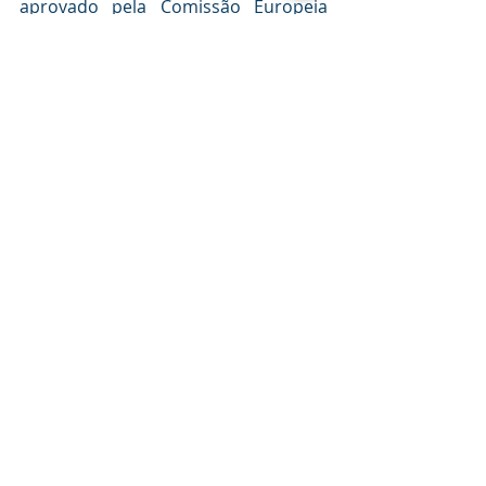
aprovado pela Comissão Europeia 
(Auxílio Estatal n.º SA 100752).
FORMAS DE APOIO
Incentivo de natureza não 
reembolsável. 
Assume a forma de subvenção, 
concretamente, Custos Reais 
(FUNDO PERDIDO).
PERÍODO DE 
CANDIDATURAS 
O período de candidaturas inicia-se 
em
 30/04/2024, 
para as
 2 Fases de 
candidatura:
Fecho da Fase 1: 16/09/2024 (19 
horas)