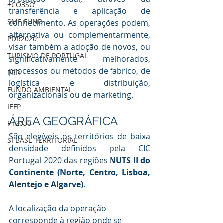
+CO3SO
transferência e aplicação de 
SME FUND
conhecimento. As operações podem, 
alternativa ou complementarmente, 
PDR2020
visar também a adoção de novos, ou 
TURISMO DE PORTUGAL
significativamente melhorados, 
processos ou métodos de fabrico, de 
PRR
logística e distribuição, 
FUNDO AMBIENTAL
organizacionais ou de marketing.
IEFP
ÁREA GEOGRÁFICA
PT2030
São elegíveis os territórios de baixa 
SI BASE TERRITORIAL
densidade definidos pela CIC 
Portugal 2020 das regiões 
NUTS II do 
Continente (Norte, Centro, Lisboa, 
Alentejo e Algarve)
.
A localização da operação 
corresponde à região onde se 