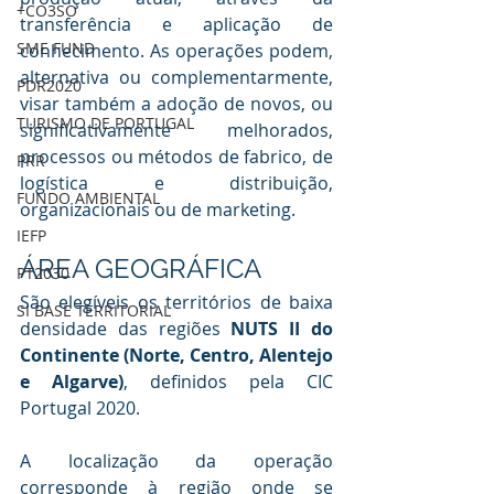
+CO3SO
transferência e aplicação de 
SME FUND
conhecimento. As operações podem, 
alternativa ou complementarmente, 
PDR2020
visar também a adoção de novos, ou 
TURISMO DE PORTUGAL
significativamente melhorados, 
processos ou métodos de fabrico, de 
PRR
logística e distribuição, 
FUNDO AMBIENTAL
organizacionais ou de marketing. 
IEFP
ÁREA GEOGRÁFICA
PT2030
São elegíveis os territórios de baixa 
SI BASE TERRITORIAL
densidade das regiões 
NUTS II do 
Continente (Norte, Centro, Alentejo 
e Algarve)
, definidos pela CIC 
Portugal 2020.
A localização da operação 
corresponde à região onde se 