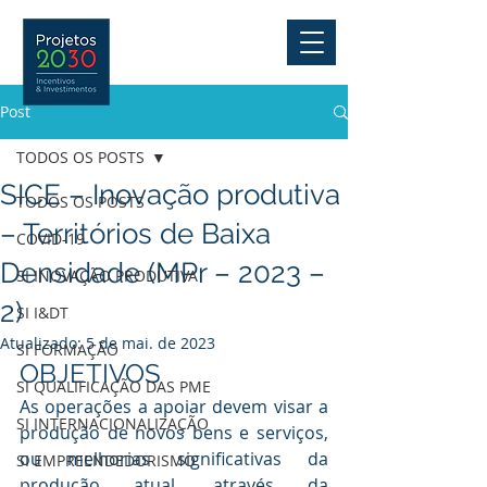
Post
TODOS OS POSTS
SICE – Inovação produtiva
TODOS OS POSTS
– Territórios de Baixa
COVID-19
Densidade (MPr – 2023 –
SI INOVAÇÃO PRODUTIVA
2)
SI I&DT
Atualizado:
5 de mai. de 2023
SI FORMAÇÃO
OBJETIVOS
SI QUALIFICAÇÃO DAS PME
As operações a apoiar devem visar a 
SI INTERNACIONALIZAÇÃO
produção de novos bens e serviços, 
ou melhorias significativas da 
SI EMPREENDEDORISMO
produção atual, através da 