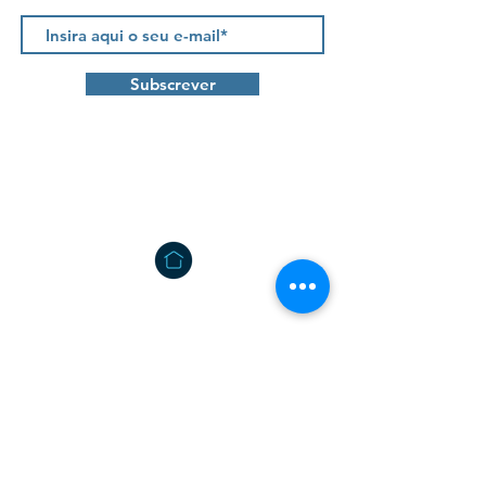
Subscrever
Contactos
Tâmega Park - Edifício Mercúrio, Fração AC
Agração - Telões |
4600-758
Amarante
info@projetos2030.pt
formacao@projetos2030.pt