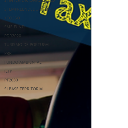
SI INTERNACIONALIZAÇÃO
SI EMPREENDEDORISMO
+CO3SO
SME FUND
PDR2020
TURISMO DE PORTUGAL
PRR
FUNDO AMBIENTAL
IEFP
PT2030
SI BASE TERRITORIAL