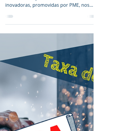
SI INOVAÇÃO PRODUTIVA
SICE – Inovação
produtiva – Territórios
de Baixa Densidade (MPr
– 2023 – 2)
Apoio para operações individuais de
investimento produtivo em atividades
inovadoras, promovidas por PME, nos
territórios de baixa densidade.