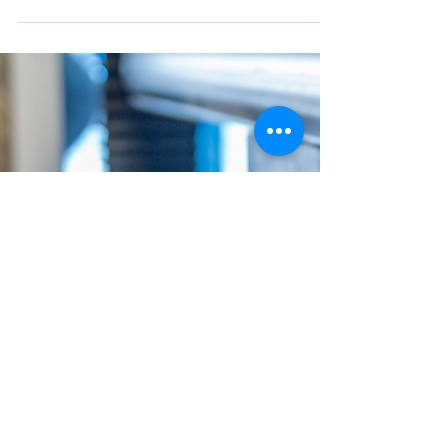
25 de jun. de 2021
SI INOVAÇÃO PRODUTIVA
SI INOVAÇÃO
PRODUTIVA (13.SI.2021)
O objetivo específico do presente
concurso consiste em dar continuidade à
atração de novo investimento
empresarial.