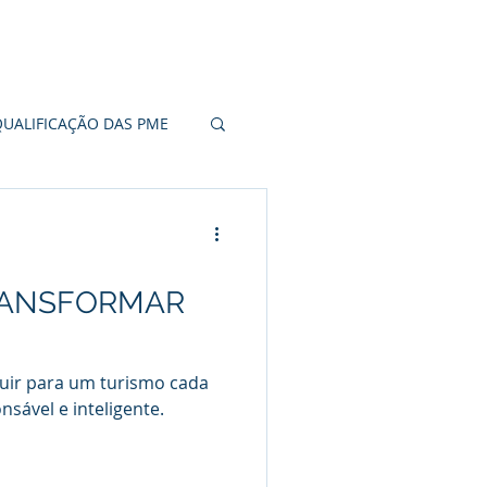
QUALIFICAÇÃO DAS PME
20
RANSFORMAR
RITORIAL
buir para um turismo cada
nsável e inteligente.