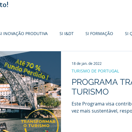
to!
SI INOVAÇÃO PRODUTIVA
SI I&DT
SI FORMAÇÃO
SI 
I EMPREENDEDORISMO
+CO3SO
SME FUND
PDR20
18 de jan. de 2022
TURISMO DE PORTUGAL
PROGRAMA T
R
FUNDO AMBIENTAL
IEFP
PT2030
SI BASE TER
TURISMO
Este Programa visa contri
vez mais sustentável, respo