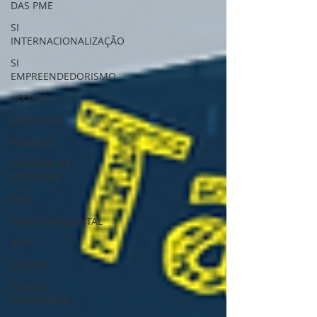
DAS PME
SI
INTERNACIONALIZAÇÃO
SI
EMPREENDEDORISMO
+CO3SO
SME FUND
PDR2020
TURISMO DE
PORTUGAL
PRR
FUNDO AMBIENTAL
IEFP
PT2030
SI BASE
TERRITORIAL