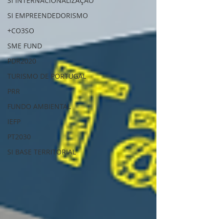
SI INTERNACIONALIZAÇÃO
SI EMPREENDEDORISMO
+CO3SO
SME FUND
PDR2020
TURISMO DE PORTUGAL
PRR
FUNDO AMBIENTAL
IEFP
PT2030
SI BASE TERRITORIAL