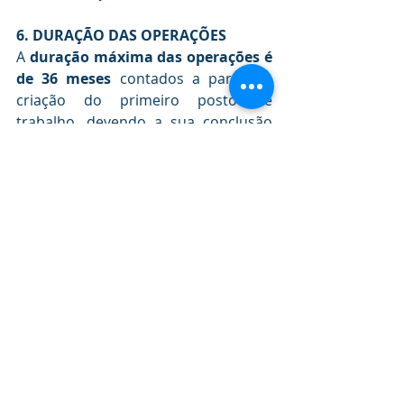
6. DURAÇÃO DAS OPERAÇÕES
A 
duração máxima das operações é 
de 36 meses
 contados a partir da 
criação do primeiro posto de 
trabalho, devendo a sua conclusão 
ocorrer, em qualquer caso, até à 
data limite de elegibilidade das 
despesas do período do PT 2020, ou 
seja 31 de dezembro de 2023.
7. FORMA DOS APOIOS
Os apoios a conceder revestem a 
forma de 
subvenção não 
reembolsáve
l, através de:
Comparticipação integral dos 
custos diretos com os postos de 
trabalho criados
, englobando a 
remuneração base, acrescida 