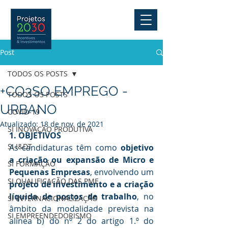
Post
TODOS OS POSTS
+CO3SO EMPREGO -
TODOS OS POSTS
URBANO
COVID-19
Atualizado:
18 de nov. de 2021
SI INOVAÇÃO PRODUTIVA
1. OBJETIVOS
SI I&DT
As candidaturas têm como 
objetivo 
a criação ou expansão de Micro e 
SI FORMAÇÃO
Pequenas Empresas
, envolvendo um 
SI QUALIFICAÇÃO DAS PME
projeto de investimento e a criação 
líquida de postos de trabalho
, no 
SI INTERNACIONALIZAÇÃO
âmbito da modalidade prevista na 
SI EMPREENDEDORISMO
alínea b) do nº 2 do artigo 1.º do 