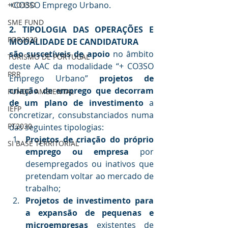
+CO3SO Emprego Urbano.
+CO3SO
SME FUND
2. TIPOLOGIA DAS OPERAÇÕES E 
PDR2020
MODALIDADE DE CANDIDATURA
são suscetíveis de apoio
 no âmbito 
TURISMO DE PORTUGAL
deste AAC da modalidade “+ CO3SO 
PRR
Emprego Urbano” 
projetos de 
criação de emprego que decorram 
FUNDO AMBIENTAL
de um plano de investimento
 a 
IEFP
concretizar, consubstanciados numa 
PT2030
das seguintes tipologias:
Projetos de criação do próprio 
SI BASE TERRITORIAL
emprego ou empresa
 por 
desempregados ou inativos que 
pretendam voltar ao mercado de 
trabalho;
Projetos de investimento para 
a expansão de pequenas e 
microempresas
 existentes de 