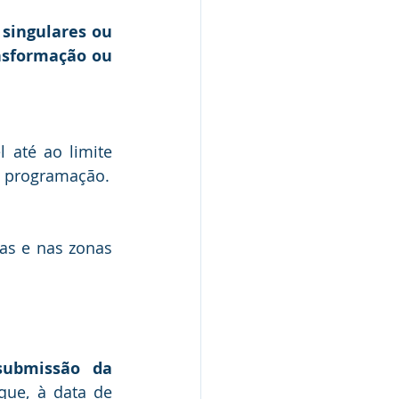
singulares ou 
nsformação ou 
até ao limite 
e programação.
as e nas zonas 
submissão da 
que, à data de 