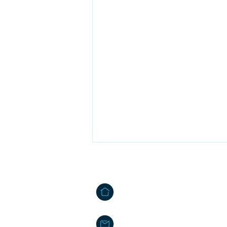
Contactos
Tâmega Park - Edifício Mercúrio
Agração - Telões | 4600-758 A
info@projetos2030.pt