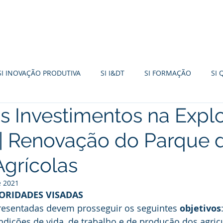
FORMAÇÃO
INCENTIVOS 2030
TURISMO
SI INOVAÇÃO PRODUTIVA
SI I&DT
SI FORMAÇÃO
SI 
 Investimentos na Expl
I EMPREENDEDORISMO
+CO3SO
SME FUND
PDR20
 | Renovação do Parque 
R
FUNDO AMBIENTAL
IEFP
PT2030
SI BASE TER
Agrícolas
e 2021
RIORIDADES VISADAS
resentadas devem prosseguir os seguintes 
objetivos
dições de vida, de trabalho e de produção dos agricu