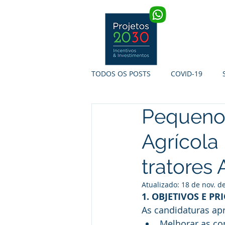
INÍCIO
TODOS OS POSTS
COVID-19
Pequenos
SI INTERNACIONALIZAÇÃO
S
Agrícola
TURISMO DE PORTUGAL
PR
tratores 
Atualizado:
18 de nov. d
1. OBJETIVOS E P
As candidaturas ap
Melhorar as con