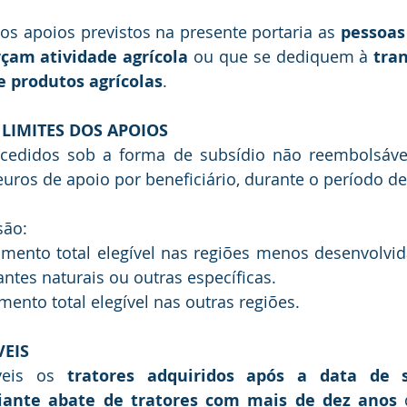
s apoios previstos na presente portaria as 
pessoas 
rçam atividade agrícola
 ou que se dediquem à 
tra
e produtos agrícolas
.
 LIMITES DOS APOIOS
cedidos sob a forma de subsídio não reembolsável 
uros de apoio por beneficiário, durante o período d
são:
imento total elegível nas regiões menos desenvolvid
tes naturais ou outras específicas. 
mento total elegível nas outras regiões.
VEIS
veis os 
tratores adquiridos após a data de 
iante abate de tratores com mais de dez anos
 