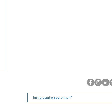
Newsletter
, Fração AC
marante