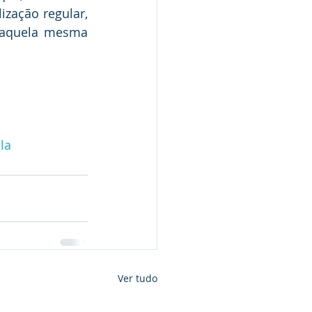
zação regular, 
naquela mesma 
la
Ver tudo