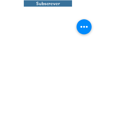
Subscrever
Contactos
Tâmega Park - Edifício Mercúrio, Fração AC
Agração - Telões |
4600-758
Amarante
info@projetos2030.pt
formacao@projetos2030.pt
255 010 020
(chamada rede fixa nacional)