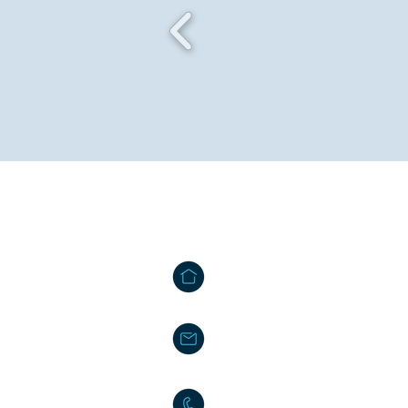
Contact us
Tâmega Park - Edifício Mercúrio
Agração - Telões | 4600 - 758 
info@projetos2030.pt
(+351) 25 50
(chamada rede fixa