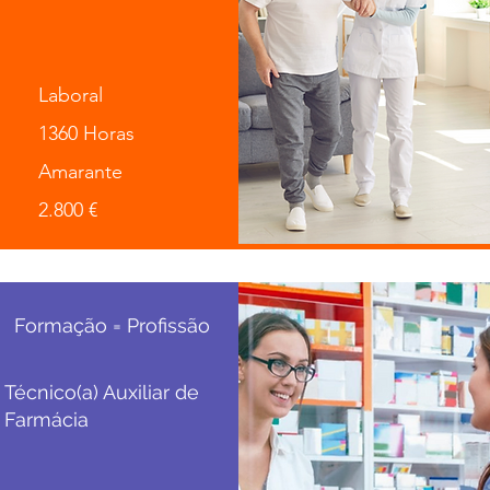
Laboral
1360 Horas
Amarante
2.800 €
Formação = Profissão
Técnico(a) Auxiliar de
Farmácia