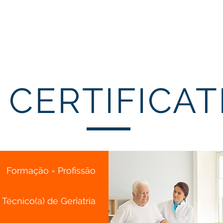
About Us
FORMAÇÃO
Tax Incentives
Incentives 20
 CERTIFICA
Formação = Profissão
Técnico(a) de Geriatria