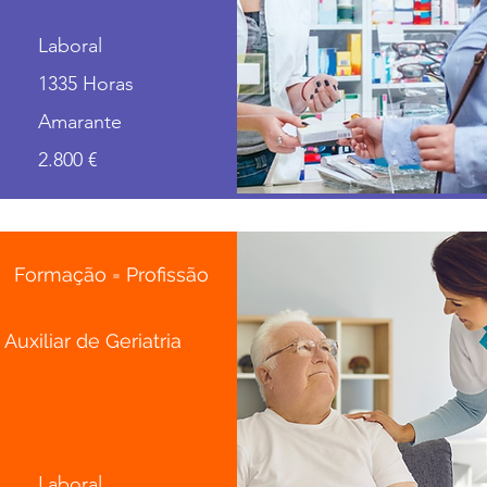
Laboral
1335 Horas
Amarante
2.800 €
Formação = Profissão
Auxiliar de Geriatria
Laboral