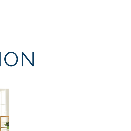
20 | 2030
TURISMO
More
TION