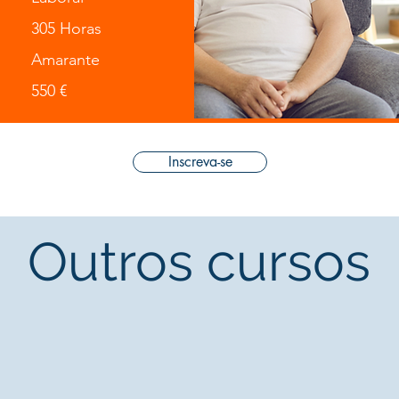
305 Horas
Amarante
550 €
Inscreva-se
Outros cursos