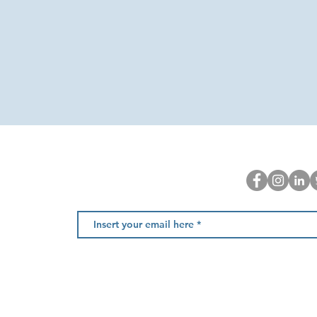
Newsletter
, Fração AC
Amarante
 nacional)