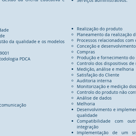
Serviços administrativos.
Realização do produto
idade
Planeamento da realização d
ade
Processos relacionados com o
estão da qualidade e os modelos
Conceção e desenvolvimento
Compras
 9001
Produção e fornecimento do 
todologia PDCA
Controlo dos dispositivos de
Medição, análise e melhoria
Satisfação do Cliente
Auditoria interna
Monitorização e medição dos
Controlo do produto não co
Análise de dados
Melhoria
 comunicação
Desenvolvimento e implemen
qualidade
Compatibilidade com out
integração
Implementação de um si