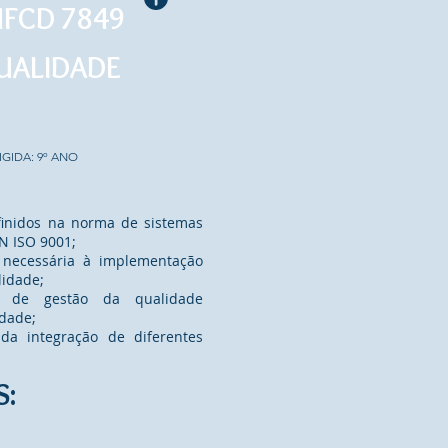
UFCD 7849
UALIDADE
IGIDA: 9º ANO
efinidos na norma de sistemas
N ISO 9001;
o necessária à implementação
lidade;
 de gestão da qualidade
idade;
da integração de diferentes
S: