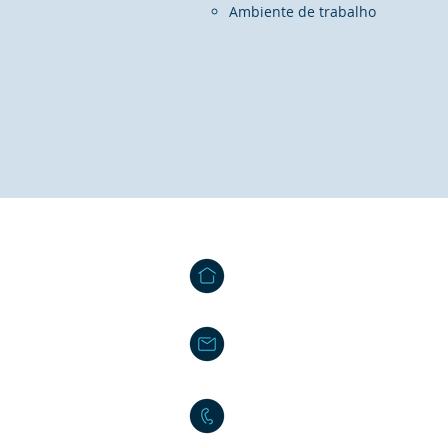
Ambiente de trabalho
Contact us
Tâmega Park - Edifício Mercúrio
Agração - Telões | 4600 - 758 
info@projetos2030.pt
(+351) 25 50
(chamada rede fixa
100 20
(+351) 96 99