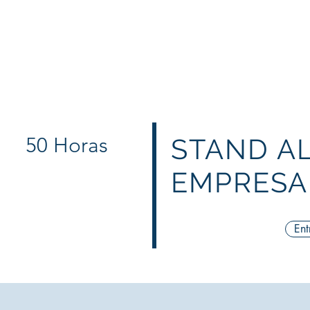
About Us
FORMAÇÃO
Tax Incentives
Incentives 20
50 Horas
STAND A
EMPRESAR
Ent