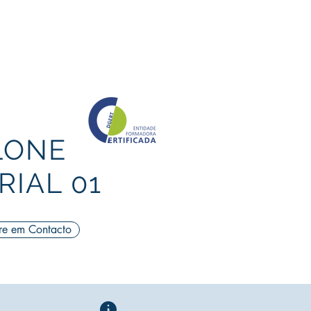
20 | 2030
TURISMO
More
LONE
IAL 01
re em Contacto