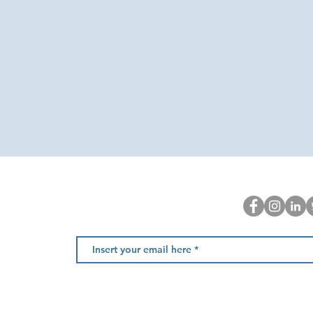
Newsletter
, Fração AC
Amarante