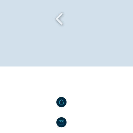
Contact us
Tâmega Park - Edifício Mercúrio
Agração - Telões | 4600 - 758 
info@projetos2030.pt