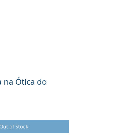
20 | 2030
TURISMO
More
a na Ótica do
Out of Stock