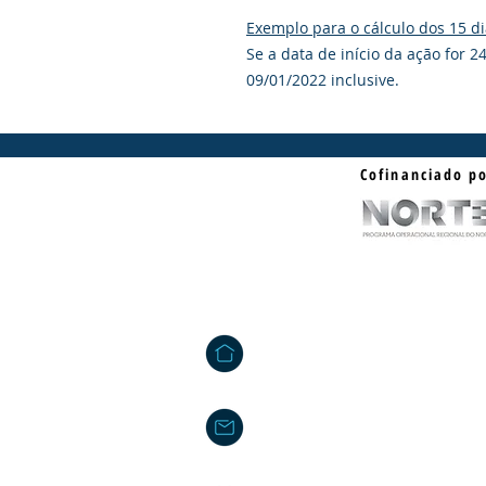
Exemplo para o cálculo dos 15 d
Se a data de início da ação for 2
09/01/2022 inclusive.
Cofinanciado p
Contact us
Tâmega Park - Edifício Mercúrio
Agração - Telões | 4600 - 758 
info@projetos2030.pt