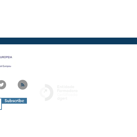
nto
da formação será contactado
ail e/ou telefone e terá a
oncordar com a nova data de
r sem custos associados. O valor
vido
na sua totalidade.
Subscribe
Privacy Policy
Livro de Reclamações
Termos e Condições
Cookies Policy