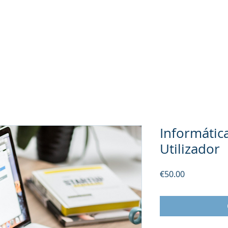
About Us
FORMAÇÃO
Tax Incentives
Incentives 20
Informátic
Utilizador
Price
€50.00