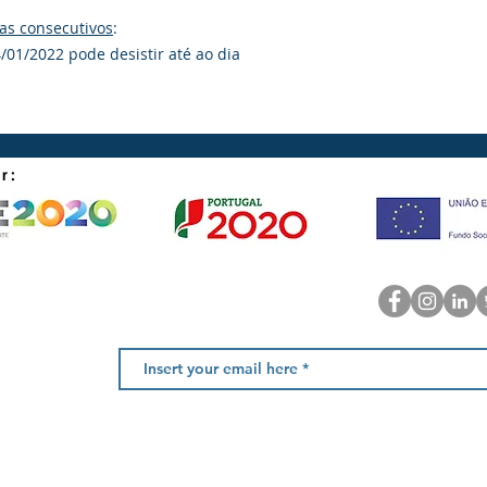
No caso de adiame
pela empresa por em
ias consecutivos
:
possibilidade de c
4/01/2022 pode desistir até ao dia
início ou de desisti
do
Sinal será devol
or:
Newsletter
, Fração AC
Amarante