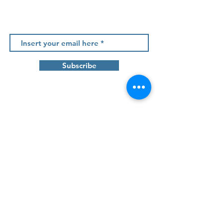
Newsletter
Subscribe
Contact us
Tâmega Park - Edifício Mercúrio, Fração AC
Agração - Telões |
4600 - 758
Amarante
info@projetos2030.pt